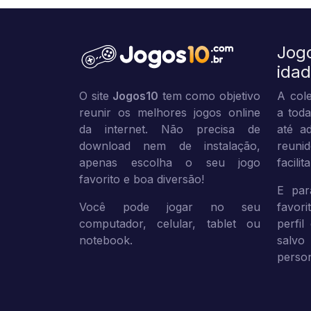
Jog
ida
O site
Jogos10
tem como objetivo
A cole
reunir os melhores jogos online
a toda
da internet. Não precisa de
até ad
download nem de instalação,
reuni
apenas escolha o seu jogo
facili
favorito e boa diversão!
E par
Você pode jogar no seu
favor
computador, celular, tablet ou
perfil
notebook.
sal
person