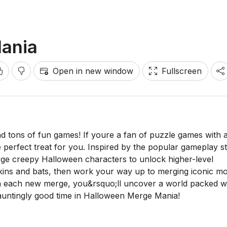
ania
Open in new window
Fullscreen
 and tons of fun games! If youre a fan of puzzle games with 
perfect treat for you. Inspired by the popular gameplay st
rge creepy Halloween characters to unlock higher-level
kins and bats, then work your way up to merging iconic m
th each new merge, you&rsquo;ll uncover a world packed w
hauntingly good time in Halloween Merge Mania!