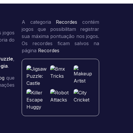
A categoria
Recordes
contém
jogos que possibilitam registrar
 jogos
sua máxima pontuação nos jogos.
oria do
Os recordes ficam salvos na
página
Recordes
Puzzle
,
égia
.
og
que
rmações