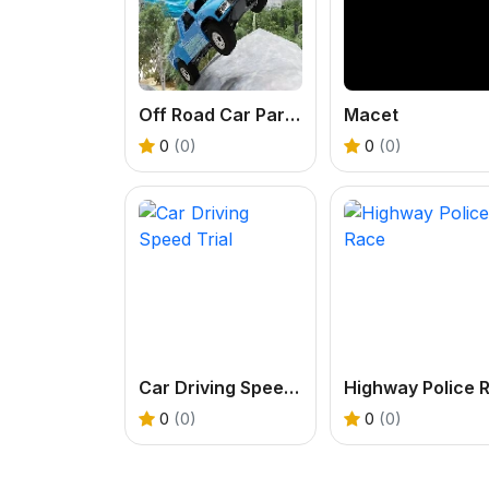
Off Road Car Parking 4x4
Macet
0
(0)
0
(0)
Car Driving Speed Trial
0
(0)
0
(0)