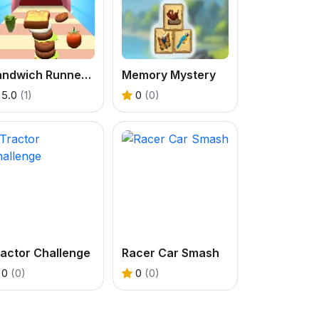
Sandwich Runner 2
Memory Mystery
5.0
(1)
0
(0)
actor Challenge
Racer Car Smash
0
(0)
0
(0)