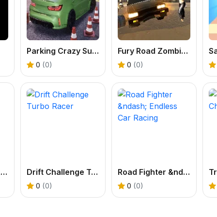
Parking Crazy SuperCars Rc
Fury Road Zombie Crash
0
(0)
0
(0)
Highway Police Race
Drift Challenge Turbo Racer
Road Fighter &ndash; Endless Car Racing
Tr
0
(0)
0
(0)