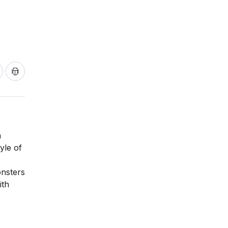
a
yle of
onsters
ith