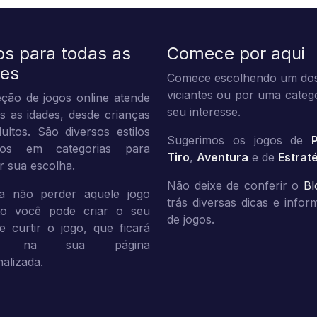
os para todas as
Comece por aqui
des
Comece escolhendo um dos
viciantes ou por uma categ
ção de jogos online atende
seu interesse.
s as idades, desde crianças
ultos. São diversos estilos
Sugerimos os jogos de
dos em categorias para
Tiro
,
Aventura
e de
Estrat
tar sua escolha.
Não deixe de conferir o
Bl
a não perder aquele jogo
trás diversas dicas e info
ito você pode criar o seu
de jogos.
 e curtir o jogo, que ficará
vo na sua página
alizada.