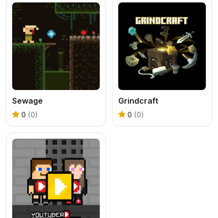
Sewage
Grindcraft
0
(0)
0
(0)