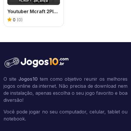
Youtuber Mcraft 2Player
0
(0)
O site
Jogos10
tem como objetivo reunir os melhores
jogos online da internet. Não precisa de download nem
de instalação, apenas escolha o seu jogo favorito e boa
diversão!
Você pode jogar no seu computador, celular, tablet ou
notebook.