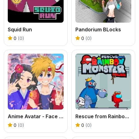
Squid Run
Pandorium BLocks
0
(0)
0
(0)
Anime Avatar - Face Maker
Rescue from Rainbow Monster Online
0
(0)
0
(0)