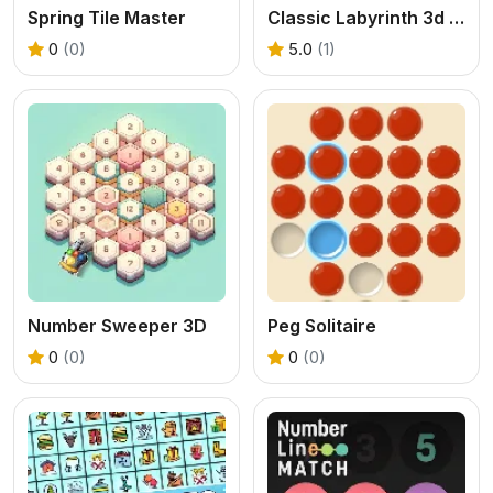
Spring Tile Master
Classic Labyrinth 3d Maze
0
(0)
5.0
(1)
Number Sweeper 3D
Peg Solitaire
0
(0)
0
(0)