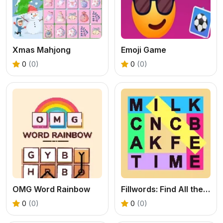
Xmas Mahjong
Emoji Game
0
(0)
0
(0)
OMG Word Rainbow
Fillwords: Find All the Words
0
(0)
0
(0)