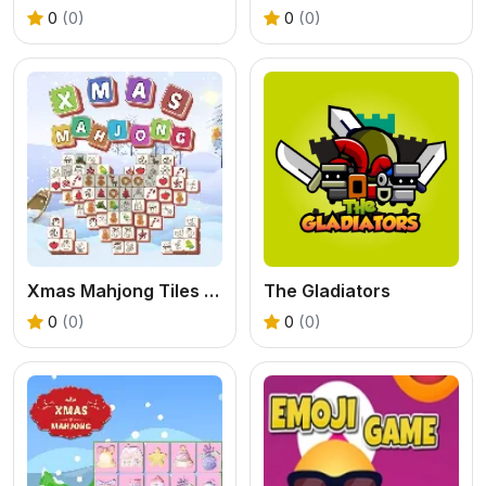
0
(0)
0
(0)
Xmas Mahjong Tiles 2023
The Gladiators
0
(0)
0
(0)