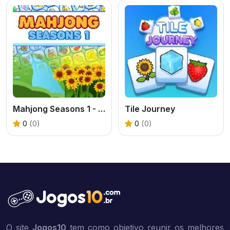
Mahjong Seasons 1 - Spring and Summer
Tile Journey
0
(0)
0
(0)
O site
Jogos10
tem como objetivo reunir os melhores