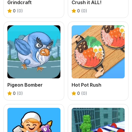
Grindcraft
Crush it ALL!
0
(0)
0
(0)
Pigeon Bomber
Hot Pot Rush
0
(0)
0
(0)