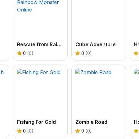
Rescue from Rainbow Monster Online
Cube Adventure
H
0
(0)
0
(0)
Fishing For Gold
Zombie Road
Ho
0
(0)
0
(0)