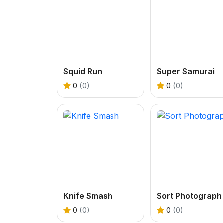
Squid Run
Super Samurai
0
(0)
0
(0)
Knife Smash
Sort Photograph
0
(0)
0
(0)