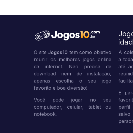
Jog
ida
O site
Jogos10
tem como objetivo
A cole
reunir os melhores jogos online
a toda
da internet. Não precisa de
até ad
download nem de instalação,
reuni
apenas escolha o seu jogo
facili
favorito e boa diversão!
E par
Você pode jogar no seu
favor
computador, celular, tablet ou
perfil
notebook.
sal
person