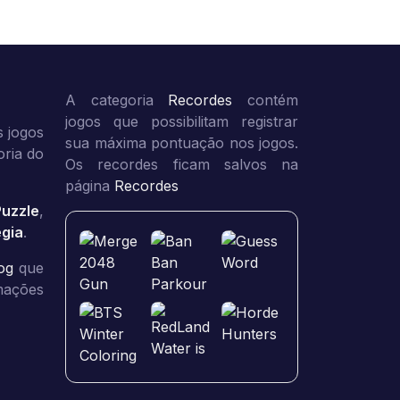
A categoria
Recordes
contém
jogos que possibilitam registrar
 jogos
sua máxima pontuação nos jogos.
oria do
Os recordes ficam salvos na
página
Recordes
Puzzle
,
égia
.
og
que
rmações