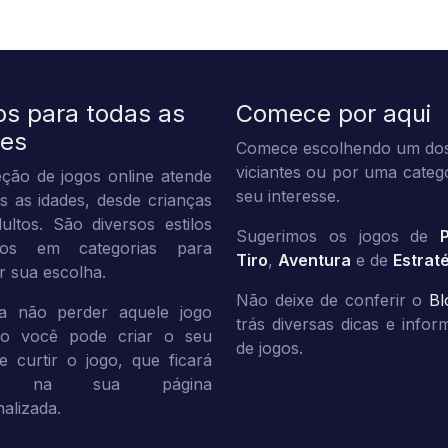
os para todas as
Comece por aqui
des
Comece escolhendo um dos
viciantes ou por uma categ
ção de jogos online atende
seu interesse.
s as idades, desde crianças
ultos. São diversos estilos
Sugerimos os jogos de
dos em categorias para
Tiro
,
Aventura
e de
Estrat
tar sua escolha.
Não deixe de conferir o
Bl
a não perder aquele jogo
trás diversas dicas e info
ito você pode criar o seu
de jogos.
 e curtir o jogo, que ficará
vo na sua página
alizada.