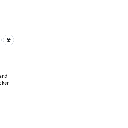
 and
icker