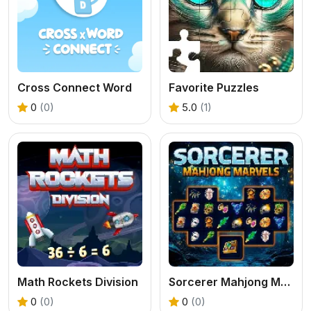
Cross Connect Word
Favorite Puzzles
0
(0)
5.0
(1)
Math Rockets Division
Sorcerer Mahjong Marvels
0
(0)
0
(0)