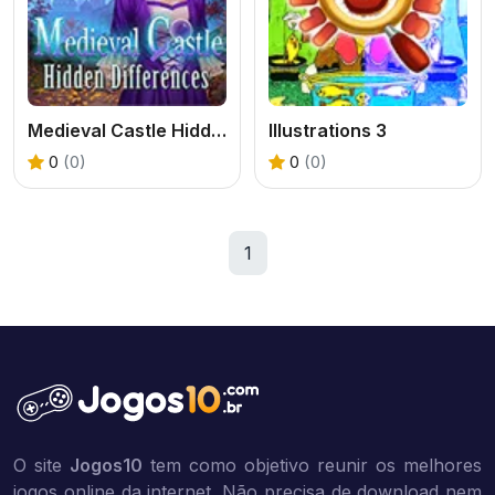
Medieval Castle Hidden Differences
Illustrations 3
0
(0)
0
(0)
1
O site
Jogos10
tem como objetivo reunir os melhores
jogos online da internet. Não precisa de download nem