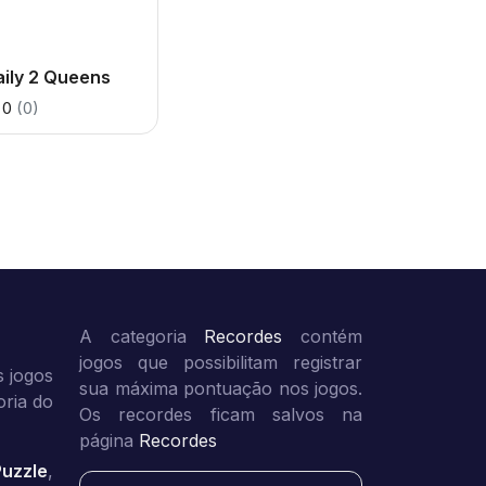
ily 2 Queens
0
(0)
A categoria
Recordes
contém
jogos que possibilitam registrar
 jogos
sua máxima pontuação nos jogos.
oria do
Os recordes ficam salvos na
página
Recordes
Puzzle
,