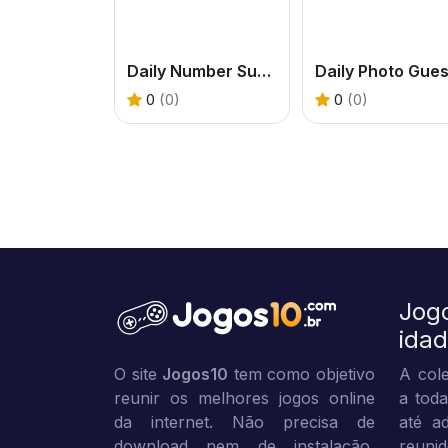
Daily Number Sums
Daily Photo Gue
0
(0)
0
(0)
Jog
ida
O site
Jogos10
tem como objetivo
A cole
reunir os melhores jogos online
a toda
da internet. Não precisa de
até ad
download nem de instalação,
reuni