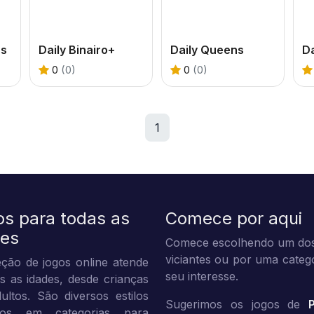
ss
Daily Binairo+
Daily Queens
Da
0
(0)
0
(0)
1
os para todas as
Comece por aqui
des
Comece escolhendo um dos
viciantes ou por uma categ
ção de jogos online atende
seu interesse.
s as idades, desde crianças
ultos. São diversos estilos
Sugerimos os jogos de
dos em categorias para