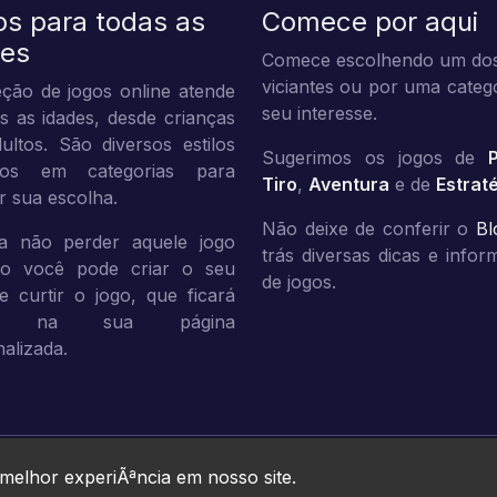
os para todas as
Comece por aqui
des
Comece escolhendo um dos
viciantes ou por uma categ
ção de jogos online atende
seu interesse.
s as idades, desde crianças
ultos. São diversos estilos
Sugerimos os jogos de
dos em categorias para
Tiro
,
Aventura
e de
Estrat
tar sua escolha.
Não deixe de conferir o
Bl
a não perder aquele jogo
trás diversas dicas e info
ito você pode criar o seu
de jogos.
 e curtir o jogo, que ficará
vo na sua página
alizada.
Jogos10 © 2026. All rights reserved.
 melhor experiÃªncia em nosso site.