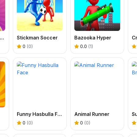
oodturning Studio
Stickman Soccer
Bazooka Hyper
C
0
(0)
0.0
(1)
Funny Hasbulla Face
Animal Runner
S
0
(0)
0
(0)