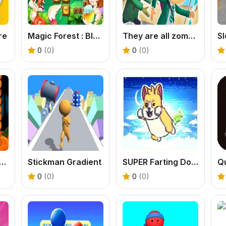
re
Magic Forest : Block Puzzle
They are all zombies
Sl
0
(0)
0
(0)
loween Pumpkin Jumping
Stickman Gradient
SUPER Farting Dogs
Qu
0
(0)
0
(0)