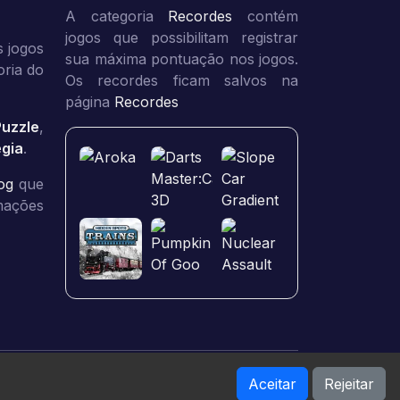
A categoria
Recordes
contém
jogos que possibilitam registrar
 jogos
sua máxima pontuação nos jogos.
oria do
Os recordes ficam salvos na
página
Recordes
Puzzle
,
égia
.
og
que
rmações
Aceitar
Rejeitar