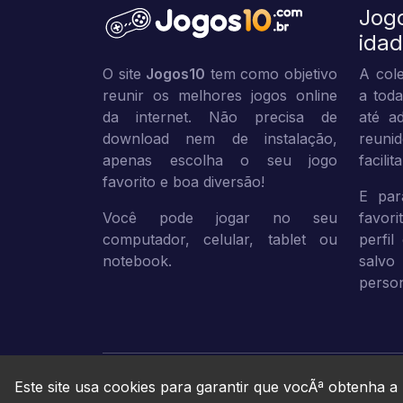
Jog
ida
O site
Jogos10
tem como objetivo
A cole
reunir os melhores jogos online
a toda
da internet. Não precisa de
até ad
download nem de instalação,
reuni
apenas escolha o seu jogo
facili
favorito e boa diversão!
E par
Você pode jogar no seu
favor
computador, celular, tablet ou
perfil
notebook.
sal
person
Este site usa cookies para garantir que vocÃª obtenha a