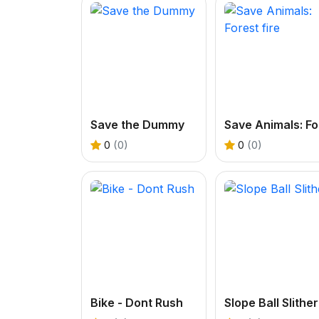
Save the Dummy
S
0
(0)
0
(0)
Bike - Dont Rush
Slope Ball Slither