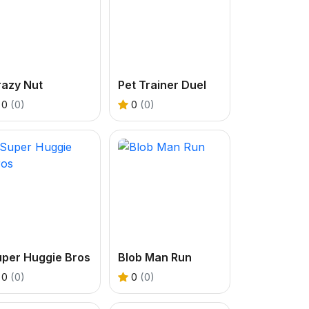
razy Nut
Pet Trainer Duel
0
(0)
0
(0)
uper Huggie Bros
Blob Man Run
0
(0)
0
(0)