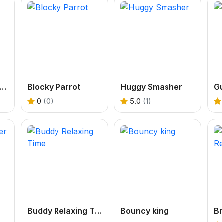
ave Animals: Forest fire
Blocky Parrot
Huggy Smasher
Gu
0
(0)
5.0
(1)
Buddy Relaxing Time
Bouncy king