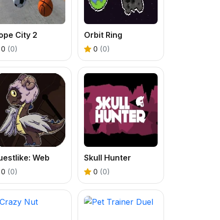
ope City 2
Orbit Ring
0
(0)
0
(0)
estlike: Web
Skull Hunter
0
(0)
0
(0)