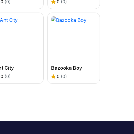
0
(0)
0
(0)
t City
Bazooka Boy
0
(0)
0
(0)