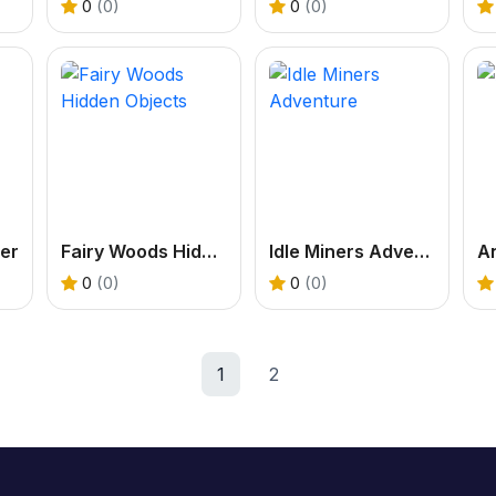
0
(0)
0
(0)
er
Fairy Woods Hidden Objects
Idle Miners Adventure
An
0
(0)
0
(0)
1
2