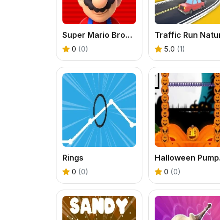
Super Mario Bros Movie
Traffic Run Natu
0
(0)
5.0
(1)
Rings
Hal
0
(0)
0
(0)