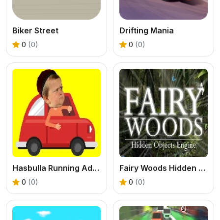
Biker Street
Drifting Mania
0
(0)
0
(0)
Hasbulla Running Adventure
Fairy Woods Hidden Objects
0
(0)
0
(0)