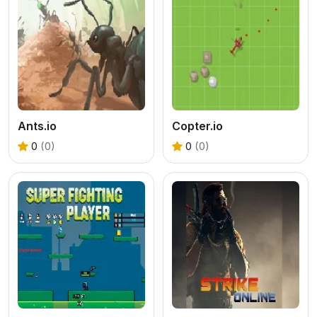
Ants.io
Copter.io
0
(0)
0
(0)