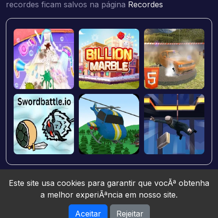
recordes ficam salvos na página
Recordes
Este site usa cookies para garantir que vocÃª obtenha
a melhor experiÃªncia em nosso site.
Aceitar
Rejeitar
Jogos10 © 2026. All rights reserved.