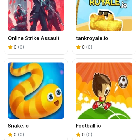
Online Strike Assault
tankroyale.io
0
(0)
0
(0)
Snake.io
Football.io
0
(0)
0
(0)