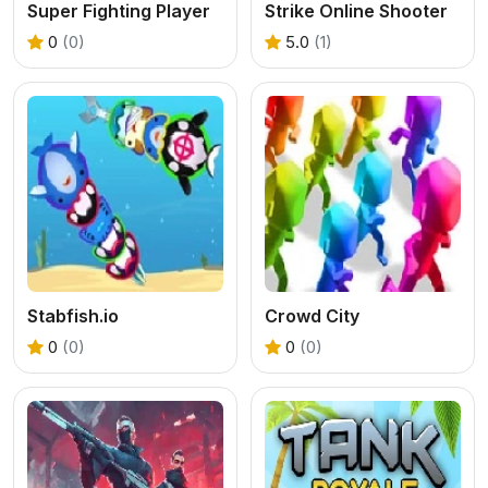
Super Fighting Player
Strike Online Shooter
0
(0)
5.0
(1)
Stabfish.io
Crowd City
0
(0)
0
(0)