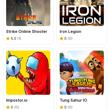
Strike Online Shooter
Iron Legion
5.0
(1)
0
(0)
Impostor.io
Tung Sahur IO
0
(0)
0
(0)