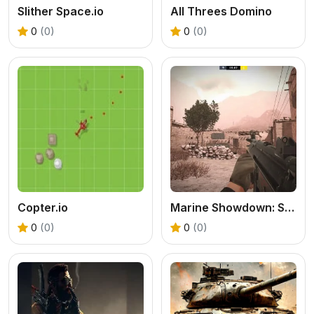
Slither Space.io
All Threes Domino
0
(0)
0
(0)
Copter.io
Marine Showdown: Standoff in Afghanistan
0
(0)
0
(0)