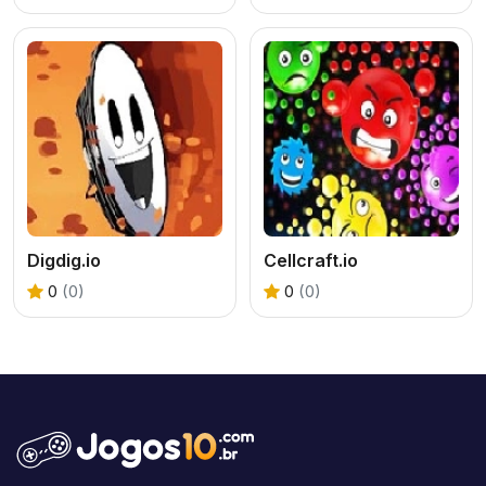
Digdig.io
Cellcraft.io
0
(0)
0
(0)