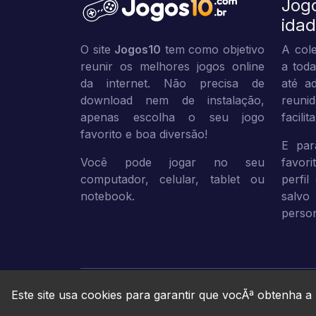
Jog
ida
O site
Jogos10
tem como objetivo
A cole
reunir os melhores jogos online
a toda
da internet. Não precisa de
até ad
download nem de instalação,
reuni
apenas escolha o seu jogo
facili
favorito e boa diversão!
E par
Você pode jogar no seu
favor
computador, celular, tablet ou
perfil
notebook.
sal
person
Este site usa cookies para garantir que vocÃª obtenha a