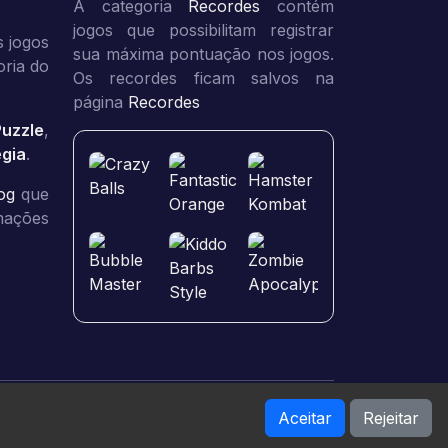
A categoria
Recordes
contém
jogos que possibilitam registrar
 jogos
sua máxima pontuação nos jogos.
oria do
Os recordes ficam salvos na
página
Recordes
Puzzle
,
égia
.
og
que
rmações
Aceitar
Rejeitar