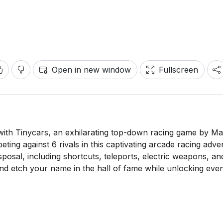
Open in new window
Fullscreen
e with Tinycars, an exhilarating top-down racing game by Ma
peting against 6 rivals in this captivating arcade racing adve
sal, including shortcuts, teleports, electric weapons, and
nd etch your name in the hall of fame while unlocking ev