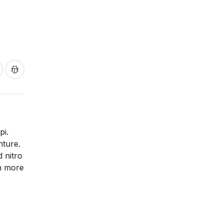
pi.
nture.
 nitro
en more