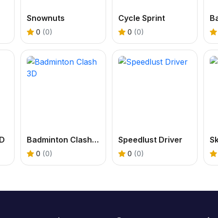
Snownuts
Cycle Sprint
Ba
0
(0)
0
(0)
3D
Badminton Clash 3D
Speedlust Driver
Sk
0
(0)
0
(0)