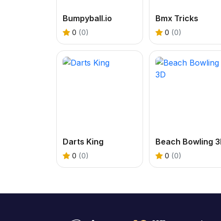
Bumpyball.io
Bmx Tricks
0
(0)
0
(0)
Darts King
Beach Bowling 
0
(0)
0
(0)