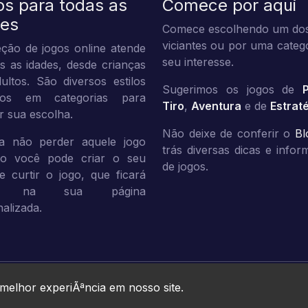
os para todas as
Comece por aqui
des
Comece escolhendo um dos
viciantes ou por uma categ
ção de jogos online atende
seu interesse.
s as idades, desde crianças
ultos. São diversos estilos
Sugerimos os jogos de
dos em categorias para
Tiro
,
Aventura
e de
Estrat
tar sua escolha.
Não deixe de conferir o
Bl
a não perder aquele jogo
trás diversas dicas e info
ito você pode criar o seu
de jogos.
 e curtir o jogo, que ficará
vo na sua página
alizada.
Jogos10 © 2026. All rights reserved.
 melhor experiÃªncia em nosso site.