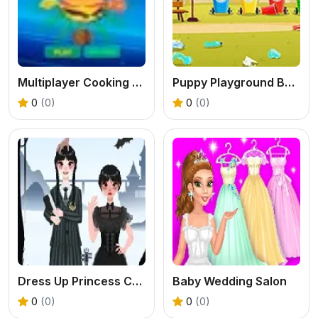
Multiplayer Cooking Coop
Puppy Playground Builder
0
(0)
0
(0)
Dress Up Princess Creator
Baby Wedding Salon
0
(0)
0
(0)