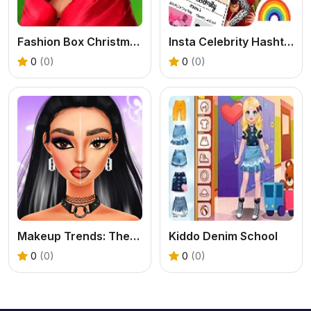
Fashion Box Christmas Diva
Insta Celebrity Hashtag Goals
0
(0)
0
(0)
Makeup Trends: Then And Now
Kiddo Denim School
0
(0)
0
(0)