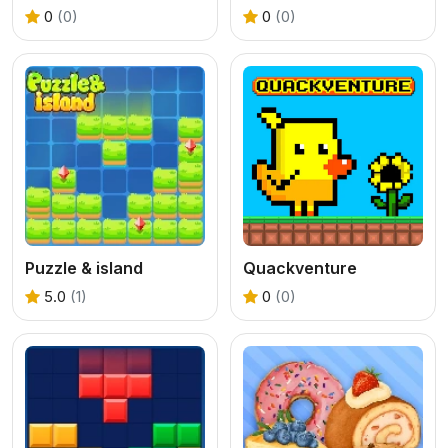
0
(0)
0
(0)
Puzzle & island
Quackventure
5.0
(1)
0
(0)