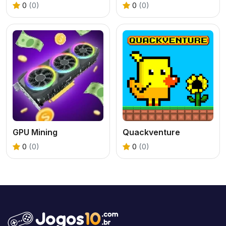
0
(0)
0
(0)
GPU Mining
Quackventure
0
(0)
0
(0)