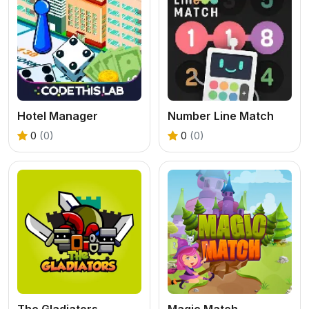
Hotel Manager
Number Line Match
0
(0)
0
(0)
The Gladiators
Magic Match