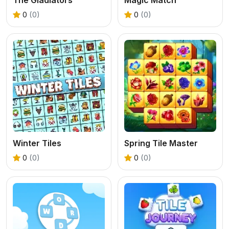
0
(0)
0
(0)
Winter Tiles
Spring Tile Master
0
(0)
0
(0)