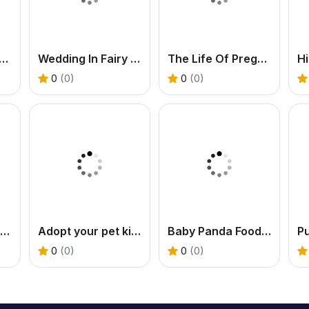
akery Empire: Bake A Cake
Wedding In Fairy Tale Style
The Life Of Pregnant Mommy
0
(0)
0
(0)
Violet Fall Fashion Shoot
Adopt your pet kitty
Baby Panda Food Party
0
(0)
0
(0)