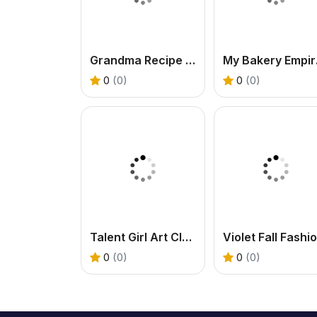
Grandma Recipe Nigiri Sushi
My B
0
(0)
0
(0)
Talent Girl Art Classes
0
(0)
0
(0)