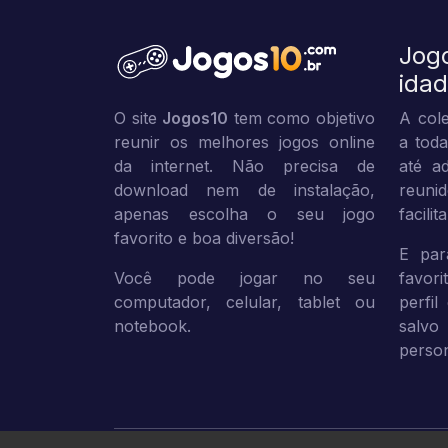
Jog
ida
O site
Jogos10
tem como objetivo
A cole
reunir os melhores jogos online
a toda
da internet. Não precisa de
até ad
download nem de instalação,
reuni
apenas escolha o seu jogo
facili
favorito e boa diversão!
E par
Você pode jogar no seu
favor
computador, celular, tablet ou
perfil
notebook.
sal
person