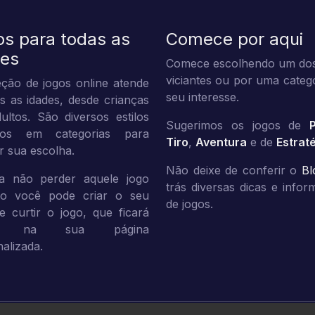
os para todas as
Comece por aqui
des
Comece escolhendo um dos
viciantes ou por uma categ
ção de jogos online atende
seu interesse.
s as idades, desde crianças
ultos. São diversos estilos
Sugerimos os jogos de
dos em categorias para
Tiro
,
Aventura
e de
Estrat
tar sua escolha.
Não deixe de conferir o
Bl
a não perder aquele jogo
trás diversas dicas e info
ito você pode criar o seu
de jogos.
 e curtir o jogo, que ficará
vo na sua página
alizada.