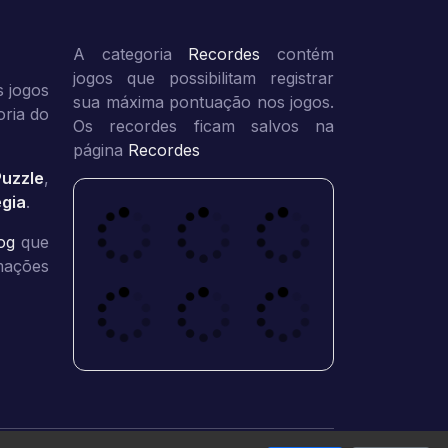
A categoria
Recordes
contém
jogos que possibilitam registrar
 jogos
sua máxima pontuação nos jogos.
oria do
Os recordes ficam salvos na
página
Recordes
Puzzle
,
égia
.
og
que
rmações