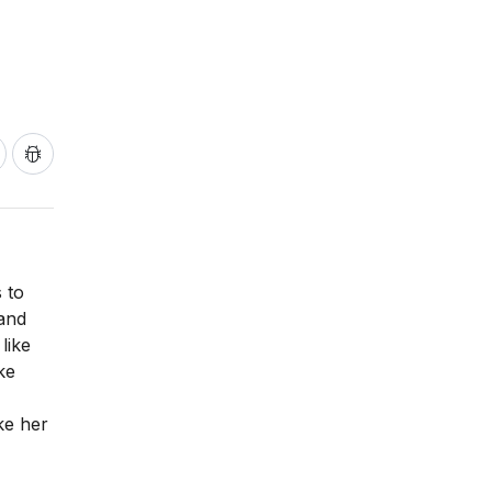
 to
 and
like
ke
ke her