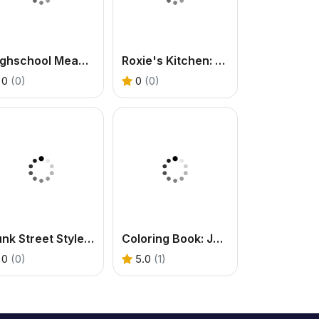
Highschool Mean Girls 2
Roxie's Kitchen: Christmas Cake
0
(0)
0
(0)
Punk Street Style Queens 2
Coloring Book: Jewellery
0
(0)
5.0
(1)