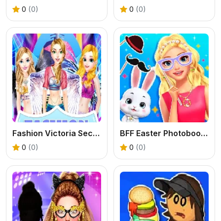
0
(0)
0
(0)
Fashion Victoria Secret Show
BFF Easter Photobooth Party
0
(0)
0
(0)