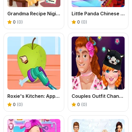
Grandma Recipe Nigiri Sushi
Little Panda Chinese Festival Crafts
0
(0)
0
(0)
Roxie's Kitchen: Apple Pie
Couples Outfit Change Challenge
0
(0)
0
(0)