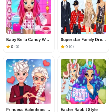
Baby Bella Candy World
Superstar Family Dress Up
0
(0)
0
(0)
Princess Valentines Crush
Easter Rabbit Style