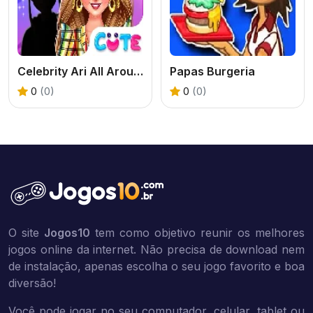
Celebrity Ari All Around The Fashion
Papas Burgeria
0
(0)
0
(0)
O site
Jogos10
tem como objetivo reunir os melhores
jogos online da internet. Não precisa de download nem
de instalação, apenas escolha o seu jogo favorito e boa
diversão!
Você pode jogar no seu computador, celular, tablet ou