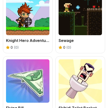
Knight Hero Adventure idle RPG
Sewage
0
(0)
0
(0)
Flying Bill
Skibidi Toilet Basketball