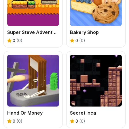
Super Steve Adventure
Bakery Shop
0
(0)
0
(0)
Hand Or Money
Secret Inca
0
(0)
0
(0)