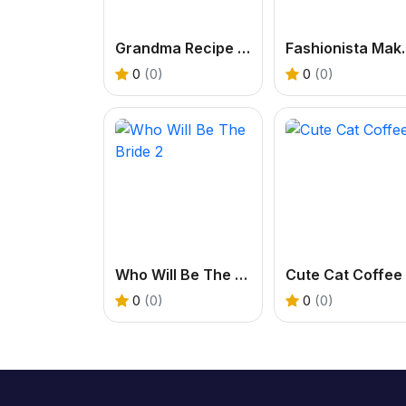
Grandma Recipe Nigiri Sushi
Fashionist
0
(0)
0
(0)
Who Will Be The Bride 2
Cute Cat Coffee
0
(0)
0
(0)