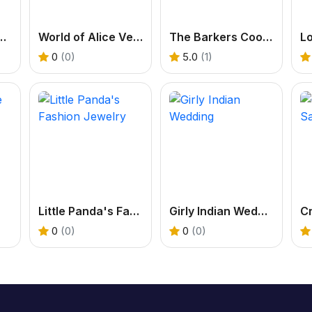
a Makeup & Dress Up
World of Alice Vegetables Names
The Barkers Cooking Game
Lo
0
(0)
5.0
(1)
Little Panda's Fashion Jewelry
Girly Indian Wedding
0
(0)
0
(0)