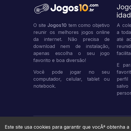
Jog
ida
O site
Jogos10
tem como objetivo
A cole
reunir os melhores jogos online
a toda
da internet. Não precisa de
até ad
download nem de instalação,
reuni
apenas escolha o seu jogo
facili
favorito e boa diversão!
E par
Você pode jogar no seu
favor
computador, celular, tablet ou
perfil
notebook.
sal
person
Este site usa cookies para garantir que vocÃª obtenha a