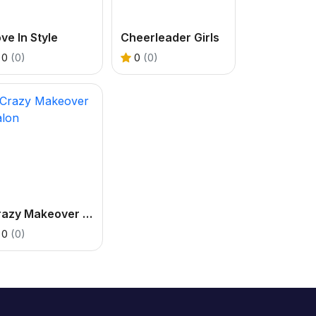
ve In Style
Cheerleader Girls
0
(0)
0
(0)
Crazy Makeover Salon
0
(0)