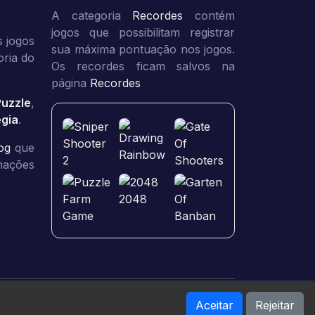
A categoria
Recordes
contém
jogos que possibilitam registrar
 jogos
sua máxima pontuação nos jogos.
oria do
Os recordes ficam salvos na
página
Recordes
Puzzle
,
égia
.
og
que
rmações
Aceitar
Rejeitar