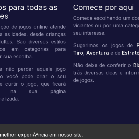
os para todas as
Comece por aqui
des
Comece escolhendo um dos
viciantes ou por uma categ
ção de jogos online atende
seu interesse.
s as idades, desde crianças
ultos. São diversos estilos
Sugerimos os jogos de
dos em categorias para
Tiro
,
Aventura
e de
Estrat
tar sua escolha.
Não deixe de conferir o
Bl
a não perder aquele jogo
trás diversas dicas e info
ito você pode criar o seu
de jogos.
 e curtir o jogo, que ficará
vo na sua página
alizada.
Jogos10 © 2026. All rights reserved.
 melhor experiÃªncia em nosso site.