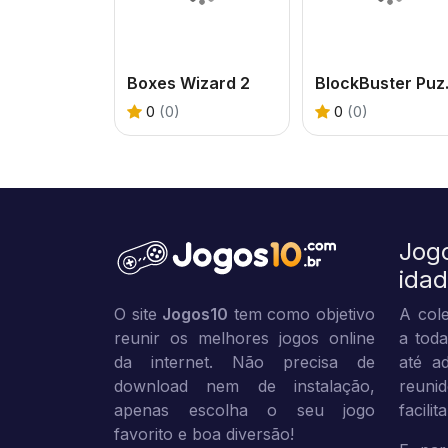
Boxes Wizard 2
Blo
0
(0)
0
(0)
Jog
ida
O site
Jogos10
tem como objetivo
A cole
reunir os melhores jogos online
a toda
da internet. Não precisa de
até ad
download nem de instalação,
reuni
apenas escolha o seu jogo
facili
favorito e boa diversão!