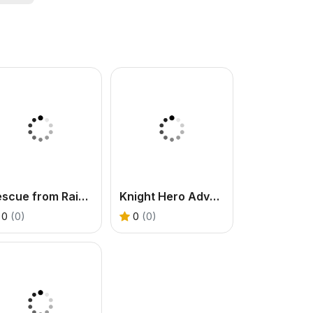
Rescue from Rainbow Monster Online
Knight Hero Adventure idle RPG
0
(0)
0
(0)