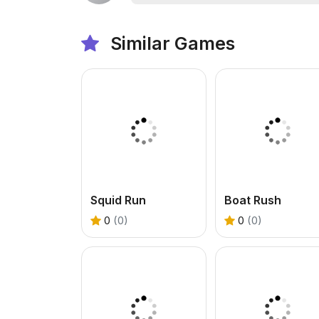
Similar Games
Squid Run
Boat Rush
0
(0)
0
(0)