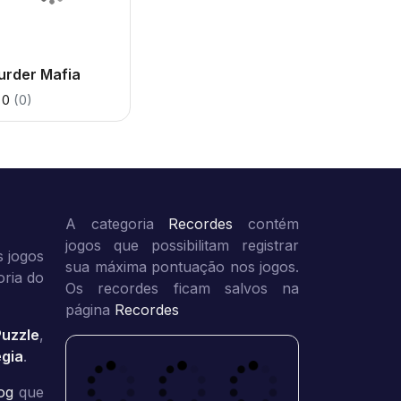
urder Mafia
0
(0)
A categoria
Recordes
contém
jogos que possibilitam registrar
 jogos
sua máxima pontuação nos jogos.
oria do
Os recordes ficam salvos na
página
Recordes
Puzzle
,
égia
.
og
que