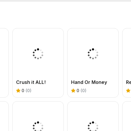
Crush it ALL!
Hand Or Money
0
(0)
0
(0)