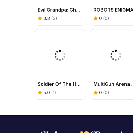
Evil Grandpa: Chainsaw Killer
ROBOTS ENIGM
3.3
(3)
0
(0)
Soldier Of The Homeland
MultiGun Are
5.0
(1)
0
(0)