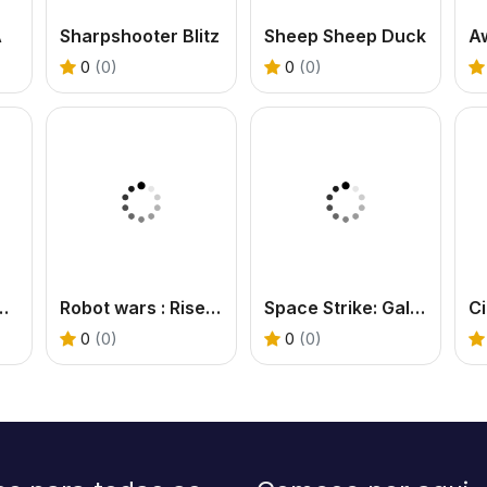
A
Sharpshooter Blitz
Sheep Sheep Duck
0
(0)
0
(0)
na Zombie Survival
Robot wars : Rise of Resistance
Space Strike: Galaxy Shooter
Ci
0
(0)
0
(0)