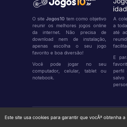
Jog
ida
O site
Jogos10
tem como objetivo
A cole
reunir os melhores jogos online
a toda
da internet. Não precisa de
até ad
download nem de instalação,
reuni
apenas escolha o seu jogo
facili
favorito e boa diversão!
E par
Você pode jogar no seu
favor
computador, celular, tablet ou
perfil
notebook.
sal
person
Este site usa cookies para garantir que vocÃª obtenha a