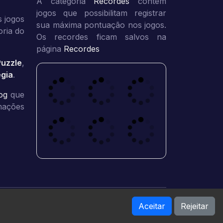
A categoria
Recordes
contém
jogos que possibilitam registrar
 jogos
sua máxima pontuação nos jogos.
oria do
Os recordes ficam salvos na
página
Recordes
Puzzle
,
égia
.
og
que
rmações
Aceitar
Rejeitar