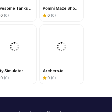
Awesome Tanks 3 Game
Pomni Maze Shooter
0
(0)
0
(0)
ty Simulator
Archers.io
0
(0)
0
(0)