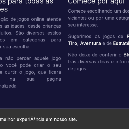
os para todas as
Comece por aqui
des
Comece escolhendo um dos
viciantes ou por uma categ
ção de jogos online atende
seu interesse.
s as idades, desde crianças
ultos. São diversos estilos
Sugerimos os jogos de
dos em categorias para
Tiro
,
Aventura
e de
Estrat
tar sua escolha.
Não deixe de conferir o
Bl
a não perder aquele jogo
trás diversas dicas e info
ito você pode criar o seu
de jogos.
 e curtir o jogo, que ficará
vo na sua página
alizada.
Jogos10 © 2026. All rights reserved.
 melhor experiÃªncia em nosso site.