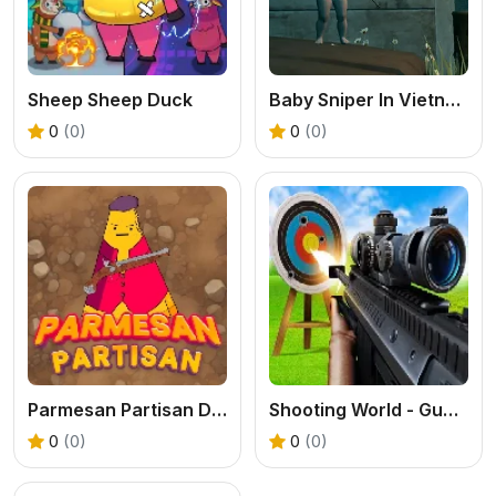
Sheep Sheep Duck
Baby Sniper In Vietnam
0
(0)
0
(0)
Parmesan Partisan Deluxe
Shooting World - Gun Fire
0
(0)
0
(0)