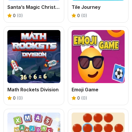
Santa’s Magic Christmas
Tile Journey
0
(0)
0
(0)
Math Rockets Division
Emoji Game
0
(0)
0
(0)