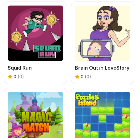
Squid Run
Brain Out in LoveStory
0
(0)
0
(0)