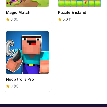
Magic Match
Puzzle & island
0
(0)
5.0
(1)
Noob trolls Pro
0
(0)