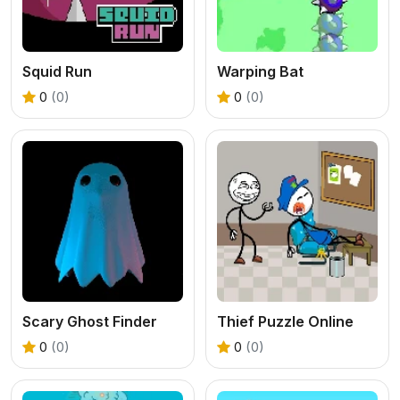
Squid Run
Warping Bat
0
(0)
0
(0)
Scary Ghost Finder
Thief Puzzle Online
0
(0)
0
(0)