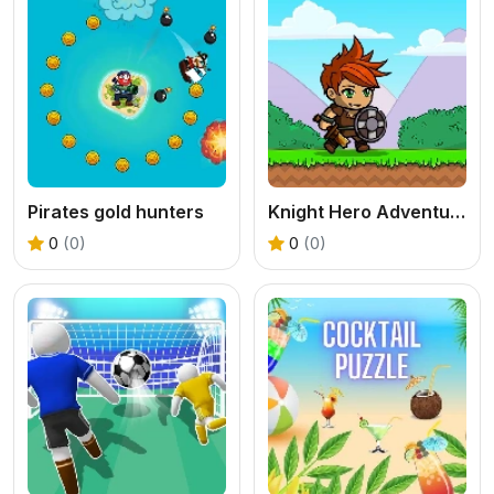
Pirates gold hunters
Knight Hero Adventure idle RPG
0
(0)
0
(0)