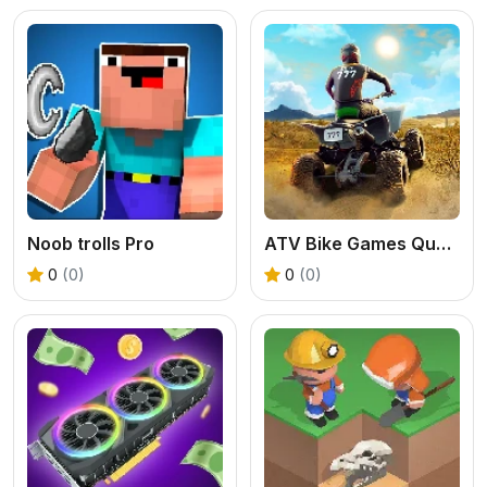
Noob trolls Pro
ATV Bike Games Quad Offroad
0
(0)
0
(0)