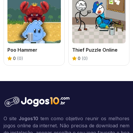
Poo Hammer
Thief Puzzle Online
0
(0)
0
(0)
O site
Jogos10
tem como objetivo reunir os melhores
jogos online da internet. Não precisa de download nem
de instalação, apenas escolha o seu jogo favorito e boa