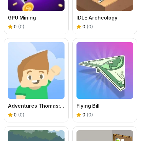
GPU Mining
IDLE Archeology
0
(0)
0
(0)
Adventures Thomas: Draw and Erase
Flying Bill
0
(0)
0
(0)