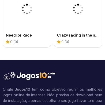
NeedFor Race
Crazy racing in the sky
0
(0)
0
(0)
O site
Jogos10
tem como objetivo reunir os melhores
jogos online da internet. Não precisa de download nem
de instalação, apenas escolha o seu jogo favorito e boa