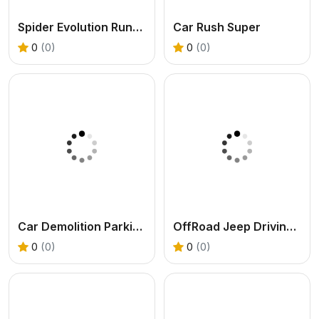
Spider Evolution Runner
Car Rush Super
0
(0)
0
(0)
Car Demolition Parking Place Multiplayer
OffRoad Jeep Driving Game
0
(0)
0
(0)