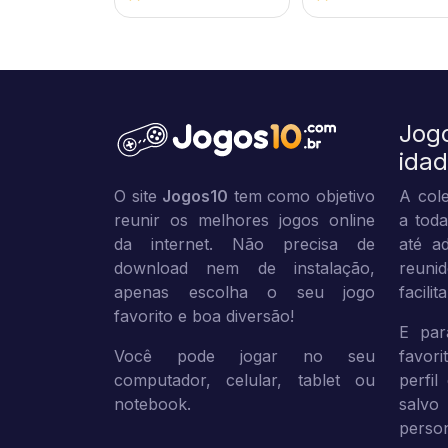
Jog
ida
O site
Jogos10
tem como objetivo
A cole
reunir os melhores jogos online
a toda
da internet. Não precisa de
até ad
download nem de instalação,
reuni
apenas escolha o seu jogo
facili
favorito e boa diversão!
E par
Você pode jogar no seu
favor
computador, celular, tablet ou
perfil
notebook.
sal
person