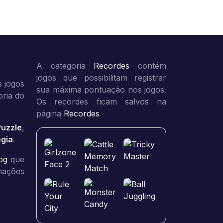
A categoria
Recordes
contém
jogos que possibilitam registrar
 jogos
sua máxima pontuação nos jogos.
oria do
Os recordes ficam salvos na
página
Recordes
Puzzle
,
égia
.
og
que
rmações