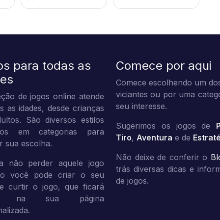
os para todas as
Comece por aqui
des
Comece escolhendo um dos
viciantes ou por uma categ
ção de jogos online atende
seu interesse.
s as idades, desde crianças
ultos. São diversos estilos
Sugerimos os jogos de
dos em categorias para
Tiro
,
Aventura
e de
Estrat
tar sua escolha.
Não deixe de conferir o
Bl
a não perder aquele jogo
trás diversas dicas e info
ito você pode criar o seu
de jogos.
 e curtir o jogo, que ficará
vo na sua página
alizada.