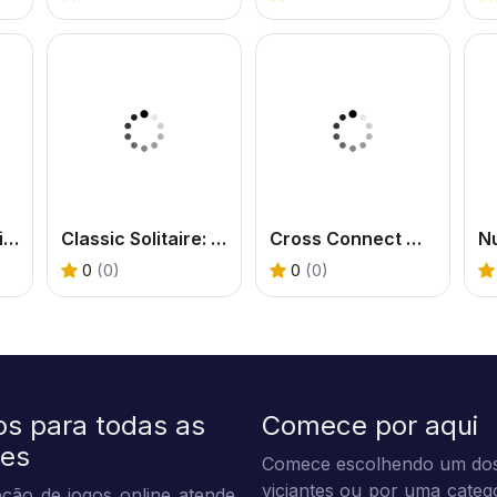
Xmas Mahjong Tiles 2023
Classic Solitaire: Time and Score
Cross Connect Word
0
(0)
0
(0)
os para todas as
Comece por aqui
des
Comece escolhendo um dos
viciantes ou por uma categ
ção de jogos online atende