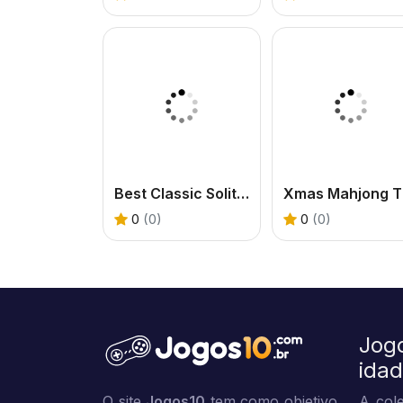
Best Classic Solitaire
0
(0)
0
(0)
Jog
ida
O site
Jogos10
tem como objetivo
A cole