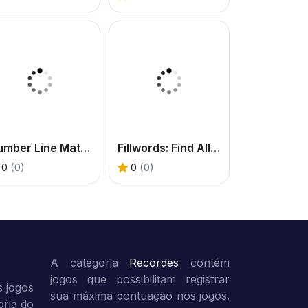
Number Line Match
Fillwords: Find All the Words
0
(0)
0
(0)
A categoria
Recordes
contém
jogos que possibilitam registrar
 jogos
sua máxima pontuação nos jogos.
oria do