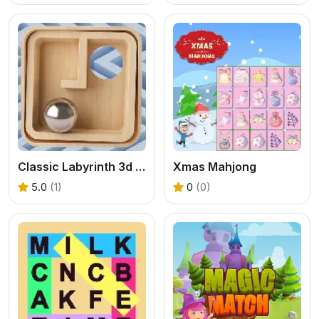
Classic Labyrinth 3d Maze
Xmas Mahjong
5.0
(1)
0
(0)