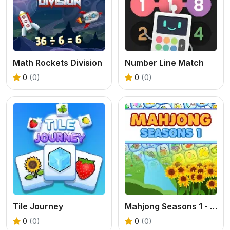
Math Rockets Division
Number Line Match
0
(0)
0
(0)
Tile Journey
Mahjong Seasons 1 - Spring and Summer
0
(0)
0
(0)