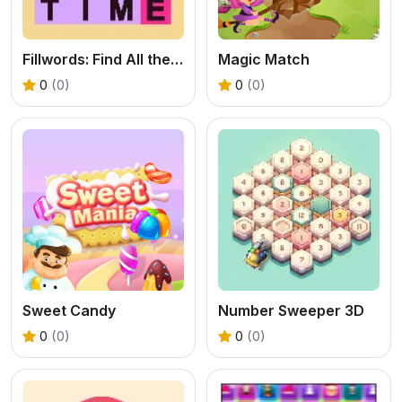
Fillwords: Find All the Words
Magic Match
0
(0)
0
(0)
Sweet Candy
Number Sweeper 3D
0
(0)
0
(0)