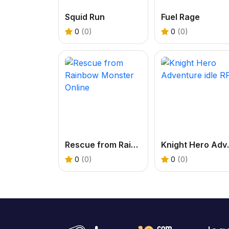
Squid Run
Fuel Rage
0
(0)
0
(0)
Rescue from Rainbow Monster Online
Knight H
0
(0)
0
(0)