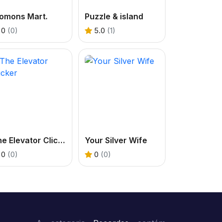
iomons Mart.
Puzzle & island
0
(0)
5.0
(1)
The Elevator Clicker
Your Silver Wife
0
(0)
0
(0)