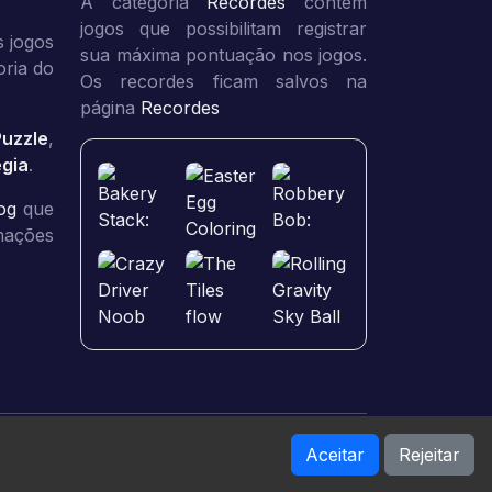
A categoria
Recordes
contém
jogos que possibilitam registrar
 jogos
sua máxima pontuação nos jogos.
oria do
Os recordes ficam salvos na
página
Recordes
Puzzle
,
égia
.
og
que
rmações
Aceitar
Rejeitar