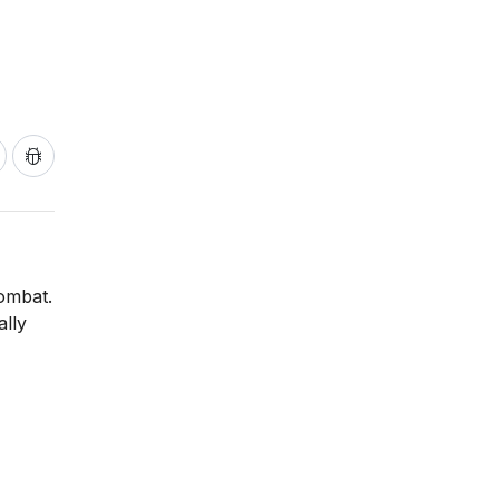
ombat.
ally