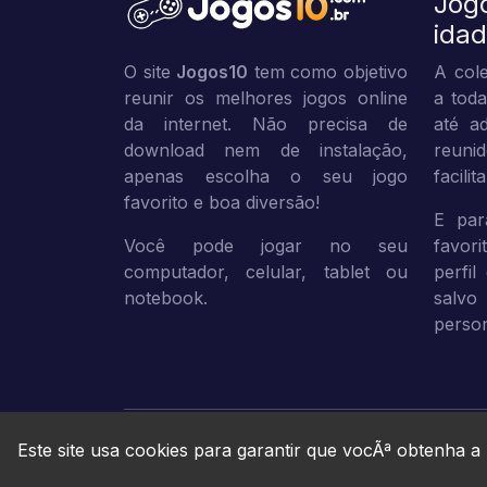
Jog
ida
O site
Jogos10
tem como objetivo
A cole
reunir os melhores jogos online
a toda
da internet. Não precisa de
até ad
download nem de instalação,
reuni
apenas escolha o seu jogo
facili
favorito e boa diversão!
E par
Você pode jogar no seu
favor
computador, celular, tablet ou
perfil
notebook.
sal
person
Este site usa cookies para garantir que vocÃª obtenha a