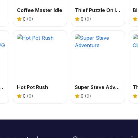
Coffee Master Idle
Thief Puzzle Online
B
0
(0)
0
(0)
ero Adventure idle RPG
Hot Pot Rush
Super Steve Adventure
0
(0)
0
(0)