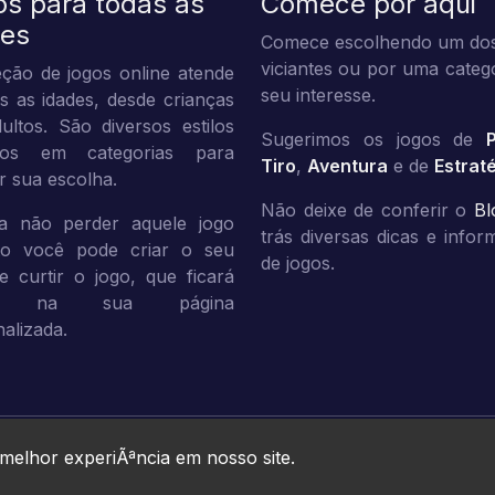
os para todas as
Comece por aqui
des
Comece escolhendo um dos
viciantes ou por uma categ
ção de jogos online atende
seu interesse.
s as idades, desde crianças
ultos. São diversos estilos
Sugerimos os jogos de
dos em categorias para
Tiro
,
Aventura
e de
Estrat
tar sua escolha.
Não deixe de conferir o
Bl
a não perder aquele jogo
trás diversas dicas e info
ito você pode criar o seu
de jogos.
 e curtir o jogo, que ficará
vo na sua página
alizada.
Jogos10 © 2026. All rights reserved.
 melhor experiÃªncia em nosso site.