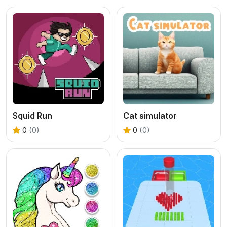
Squid Run
Cat simulator
0
(0)
0
(0)