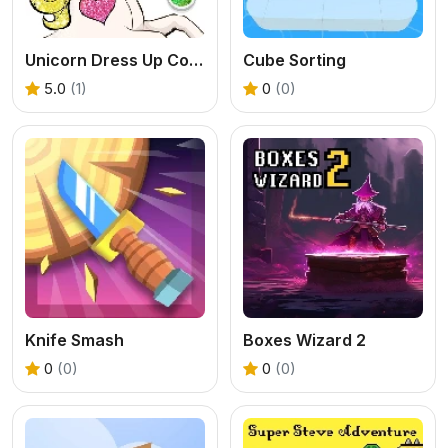
Unicorn Dress Up Coloring Book
Cube Sorting
5.0
(1)
0
(0)
Knife Smash
Boxes Wizard 2
0
(0)
0
(0)