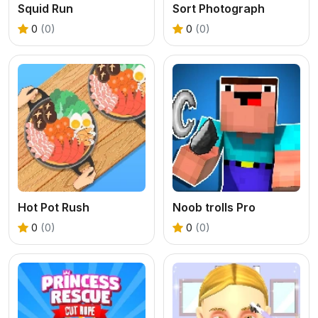
Squid Run
Sort Photograph
0
(0)
0
(0)
Hot Pot Rush
Noob trolls Pro
0
(0)
0
(0)