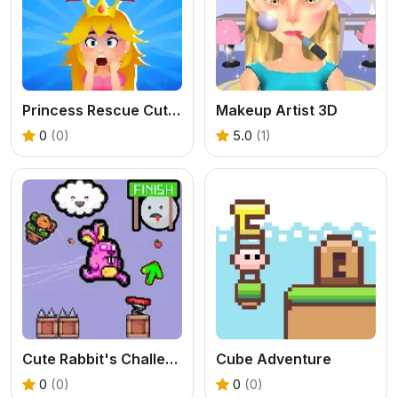
Princess Rescue Cut Rope
Makeup Artist 3D
0
(0)
5.0
(1)
Cute Rabbit's Challenging Adventure
Cube Adventure
0
(0)
0
(0)