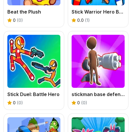
Beat the Plush
Stick Warrior Hero Battle
0
(0)
0.0
(1)
Stick Duel: Battle Hero
stickman base defense
0
(0)
0
(0)