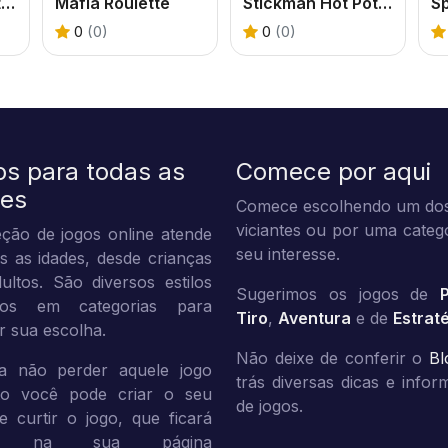
Block Team Deathmatch
Mafia Roulette
Stickman Hot Potato
Sp
0
(0)
0
(0)
os para todas as
Comece por aqui
des
Comece escolhendo um dos
viciantes ou por uma categ
ção de jogos online atende
seu interesse.
s as idades, desde crianças
ultos. São diversos estilos
Sugerimos os jogos de
dos em categorias para
Tiro
,
Aventura
e de
Estrat
tar sua escolha.
Não deixe de conferir o
Bl
a não perder aquele jogo
trás diversas dicas e info
ito você pode criar o seu
de jogos.
 e curtir o jogo, que ficará
vo na sua página