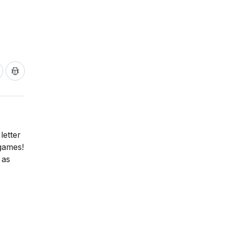
letter
games!
 as