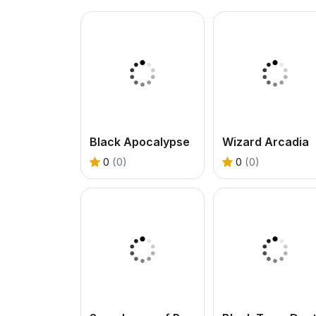
Black Apocalypse
Wizard Arcadia
0
(0)
0
(0)