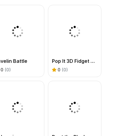
velin Battle
Pop It 3D Fidget Toy Maker
0
(0)
0
(0)