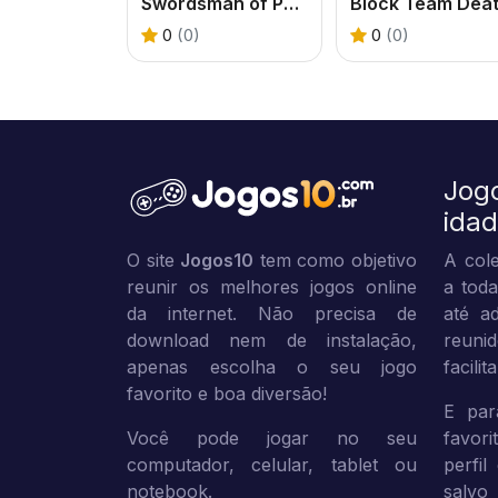
Swordsman of Persia
0
(0)
0
(0)
Jog
ida
O site
Jogos10
tem como objetivo
A cole
reunir os melhores jogos online
a toda
da internet. Não precisa de
até ad
download nem de instalação,
reuni
apenas escolha o seu jogo
facili
favorito e boa diversão!
E par
Você pode jogar no seu
favor
computador, celular, tablet ou
perfil
notebook.
sal