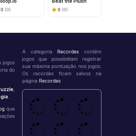
loop.io
Beat the Plush
0
(0)
0
(0)
A categoria
Recordes
contém
jogos que possibilitam registrar
 jogos
sua máxima pontuação nos jogos.
oria do
Os recordes ficam salvos na
página
Recordes
Puzzle
,
égia
.
og
que
rmações