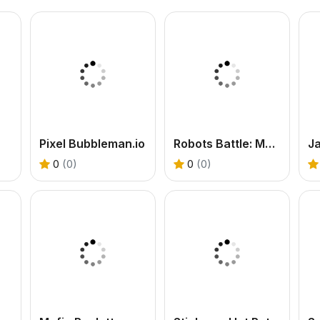
Pixel Bubbleman.io
Robots Battle: Mech Arena
Ja
0
(0)
0
(0)