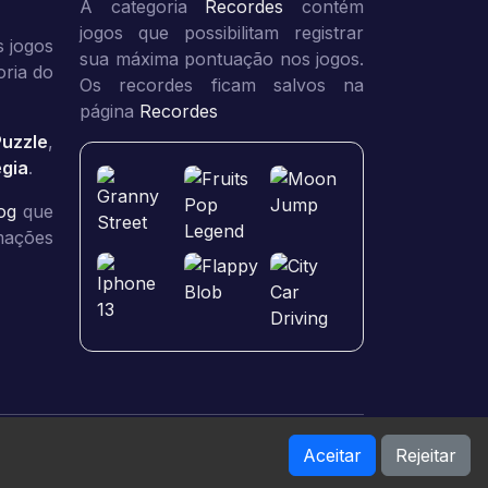
A categoria
Recordes
contém
jogos que possibilitam registrar
 jogos
sua máxima pontuação nos jogos.
oria do
Os recordes ficam salvos na
página
Recordes
Puzzle
,
égia
.
og
que
rmações
Aceitar
Rejeitar