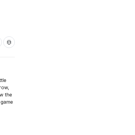
tle
crow,
ow the
s game