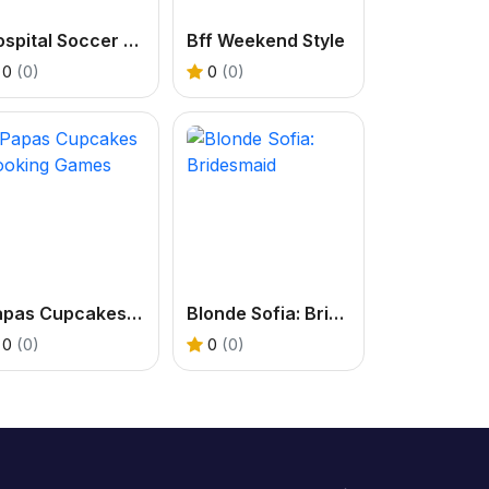
Hospital Soccer Surgery
Bff Weekend Style
0
(0)
0
(0)
Papas Cupcakes Cooking Games
Blonde Sofia: Bridesmaid
0
(0)
0
(0)