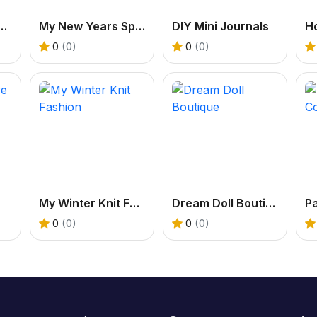
rends Galaxy Fashion
My New Years Sparkling Outfits
DIY Mini Journals
0
(0)
0
(0)
My Winter Knit Fashion
Dream Doll Boutique
0
(0)
0
(0)