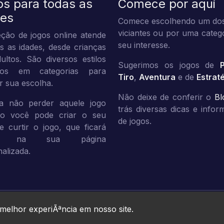
os para todas as
Comece por aqui
des
Comece escolhendo um dos
viciantes ou por uma categ
ção de jogos online atende
seu interesse.
s as idades, desde crianças
ultos. São diversos estilos
Sugerimos os jogos de
dos em categorias para
Tiro
,
Aventura
e de
Estrat
tar sua escolha.
Não deixe de conferir o
Bl
a não perder aquele jogo
trás diversas dicas e info
ito você pode criar o seu
de jogos.
 e curtir o jogo, que ficará
vo na sua página
alizada.
Jogos10 © 2026. All rights reserved.
 melhor experiÃªncia em nosso site.