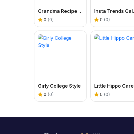
Grandma Recipe Nigiri Sushi
Insta T
0
(0)
0
(0)
Girly College Style
Little Hippo Care
0
(0)
0
(0)