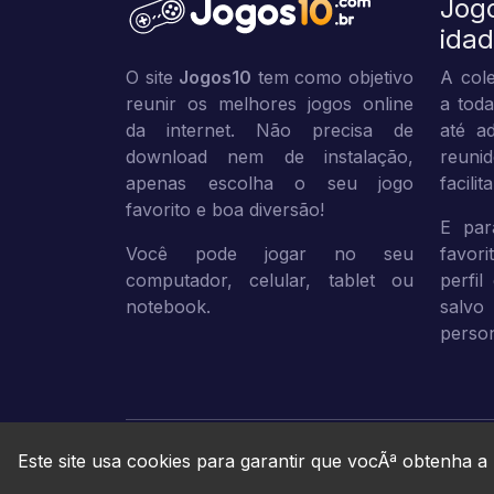
Jog
ida
O site
Jogos10
tem como objetivo
A cole
reunir os melhores jogos online
a toda
da internet. Não precisa de
até ad
download nem de instalação,
reuni
apenas escolha o seu jogo
facili
favorito e boa diversão!
E par
Você pode jogar no seu
favor
computador, celular, tablet ou
perfil
notebook.
sal
person
Este site usa cookies para garantir que vocÃª obtenha a