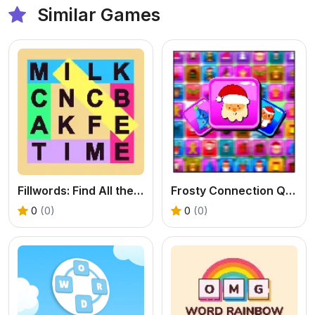
Similar Games
Fillwords: Find All the Words
Frosty Connection Quest
0
(0)
0
(0)