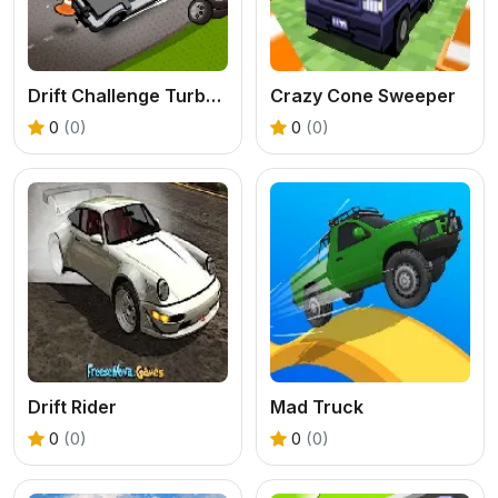
Drift Challenge Turbo Racer
Crazy Cone Sweeper
0
(0)
0
(0)
Drift Rider
Mad Truck
0
(0)
0
(0)