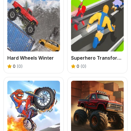
Hard Wheels Winter
Superhero Transform Change Race
0
(0)
0
(0)