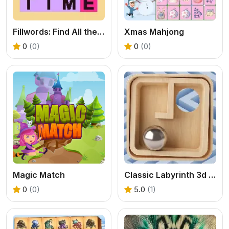
Fillwords: Find All the Words
Xmas Mahjong
0
(0)
0
(0)
Magic Match
Classic Labyrinth 3d Maze
0
(0)
5.0
(1)