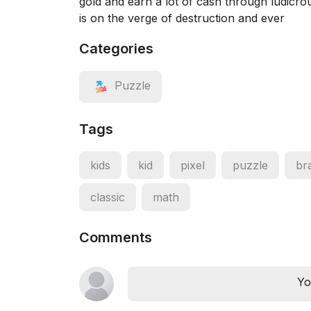
gold and earn a lot of cash through ludicro
is on the verge of destruction and ever
Categories
Puzzle
Tags
kids
kid
pixel
puzzle
br
classic
math
Comments
Yo