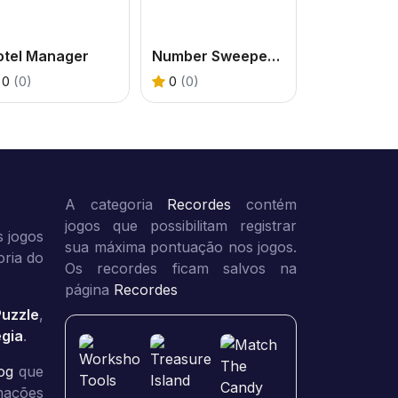
otel Manager
Number Sweeper 3D
0
(0)
0
(0)
A categoria
Recordes
contém
jogos que possibilitam registrar
 jogos
sua máxima pontuação nos jogos.
oria do
Os recordes ficam salvos na
página
Recordes
Puzzle
,
égia
.
og
que
rmações