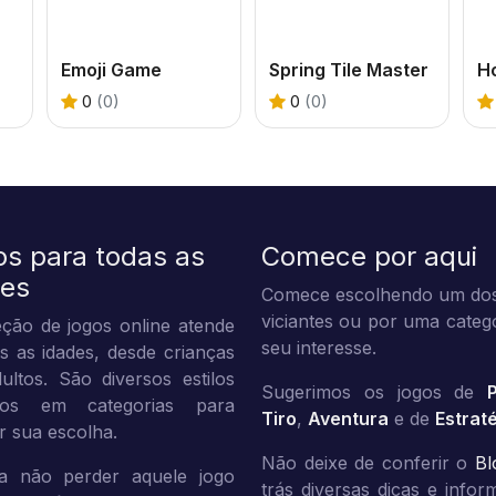
Emoji Game
Spring Tile Master
H
0
(0)
0
(0)
os para todas as
Comece por aqui
des
Comece escolhendo um dos
viciantes ou por uma categ
ção de jogos online atende
seu interesse.
s as idades, desde crianças
ultos. São diversos estilos
Sugerimos os jogos de
dos em categorias para
Tiro
,
Aventura
e de
Estrat
tar sua escolha.
Não deixe de conferir o
Bl
a não perder aquele jogo
trás diversas dicas e info