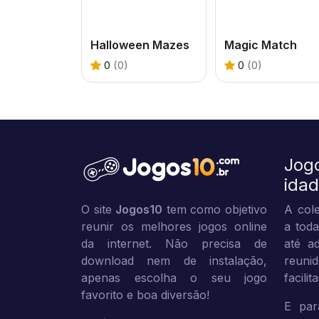
Halloween Mazes
Magic Match
0
(0)
0
(0)
Jog
ida
O site
Jogos10
tem como objetivo
A cole
reunir os melhores jogos online
a toda
da internet. Não precisa de
até ad
download nem de instalação,
reuni
apenas escolha o seu jogo
facili
favorito e boa diversão!
E par