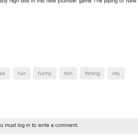
usly high bills in this new plumber game The piping of New
ain
fun
funny
fish
fishing
city
u must log in to write a comment.