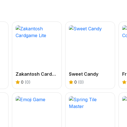
Zakantosh Cardgame Lite
Sweet Candy
0
(0)
0
(0)