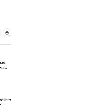
ead
f New
ad into