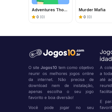
Adventures Thomas: Draw and Erase
Murder Mafia
0
(0)
0
(0)
Jog
ida
O site
Jogos10
tem como objetivo
A cole
reunir os melhores jogos online
a toda
da internet. Não precisa de
até ad
download nem de instalação,
reuni
apenas escolha o seu jogo
facili
favorito e boa diversão!
E par
Você pode jogar no seu
favor