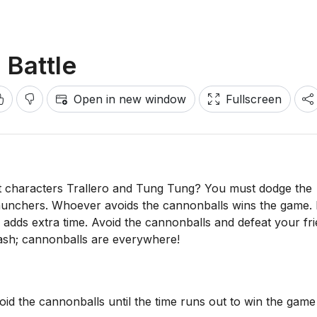
 Battle
Open in new window
Fullscreen
ot characters Trallero and Tung Tung? You must dodge the
unchers. Whoever avoids the cannonballs wins the game. I
dds extra time. Avoid the cannonballs and defeat your fri
ash; cannonballs are everywhere!
 the cannonballs until the time runs out to win the game