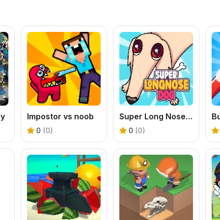
y
Impostor vs noob
Super Long Nose Dog
Bu
0
(0)
0
(0)