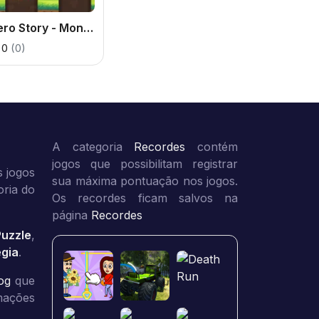
Hero Story - Monsters Crossing
0
(0)
A categoria
Recordes
contém
jogos que possibilitam registrar
 jogos
sua máxima pontuação nos jogos.
oria do
Os recordes ficam salvos na
página
Recordes
Puzzle
,
égia
.
og
que
rmações