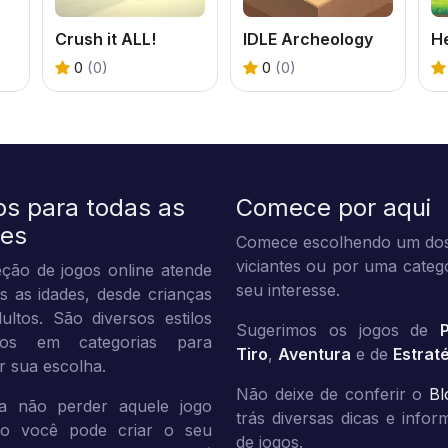
Crush it ALL!
IDLE Archeology
0
(0)
0
(0)
os para todas as
Comece por aqui
des
Comece escolhendo um dos
viciantes ou por uma categ
ção de jogos online atende
seu interesse.
s as idades, desde crianças
ultos. São diversos estilos
Sugerimos os jogos de
dos em categorias para
Tiro
,
Aventura
e de
Estrat
tar sua escolha.
Não deixe de conferir o
Bl
a não perder aquele jogo
trás diversas dicas e info
ito você pode criar o seu
de jogos.