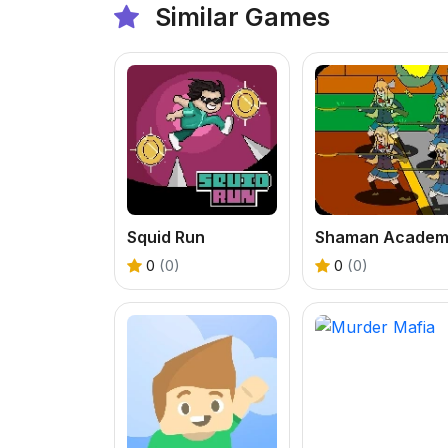
Similar Games
Squid Run
Shaman Academ
0
(0)
0
(0)