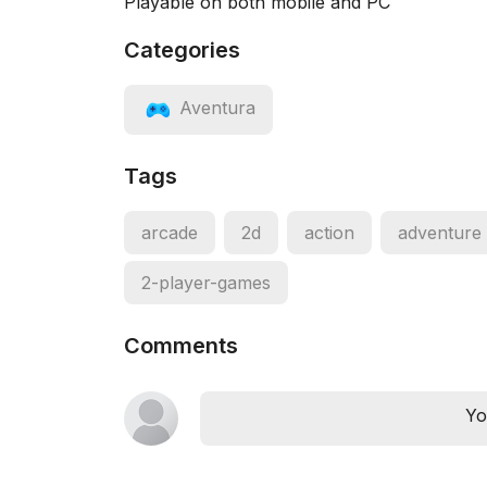
Playable on both mobile and PC
Categories
Aventura
Tags
arcade
2d
action
adventure
2-player-games
Comments
Yo