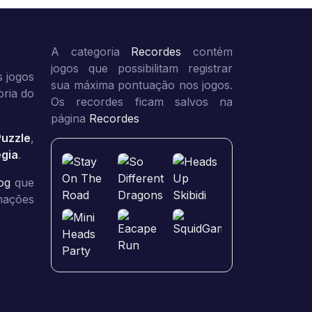
A categoria
Recordes
contém
jogos que possibilitam registrar
 jogos
sua máxima pontuação nos jogos.
oria do
Os recordes ficam salvos na
página
Recordes
Puzzle
,
égia
.
og
que
rmações