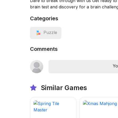
Dare to break through with us Get ready to
brain test and discovery for a brain challen
Categories
Puzzle
Comments
Yo
Similar Games