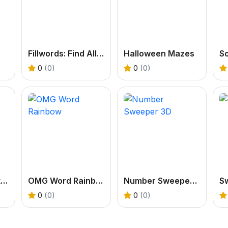
Fillwords: Find All the Words
Halloween Mazes
0
(0)
0
(0)
Number Line Match
OMG Word Rainbow
Number Sweeper 3D
S
0
(0)
0
(0)