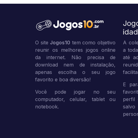
Jog
ida
O site
Jogos10
tem como objetivo
A cole
reunir os melhores jogos online
a toda
da internet. Não precisa de
até ad
download nem de instalação,
reuni
apenas escolha o seu jogo
facili
favorito e boa diversão!
E par
Você pode jogar no seu
favor
computador, celular, tablet ou
perfil
notebook.
sal
person