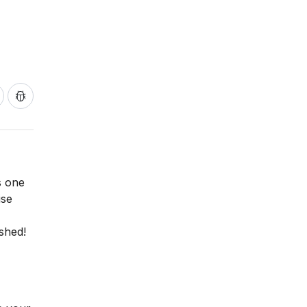
s one
ise
eshed!