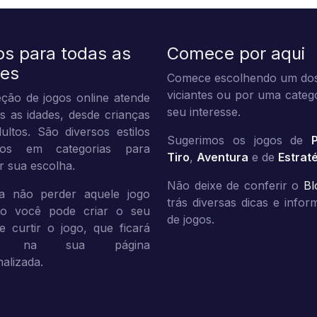
os para todas as
Comece por aqui
des
Comece escolhendo um dos
viciantes ou por uma categ
ção de jogos online atende
seu interesse.
s as idades, desde crianças
ultos. São diversos estilos
Sugerimos os jogos de
dos em categorias para
Tiro
,
Aventura
e de
Estrat
tar sua escolha.
Não deixe de conferir o
Bl
a não perder aquele jogo
trás diversas dicas e info
ito você pode criar o seu
de jogos.
 e curtir o jogo, que ficará
vo na sua página
alizada.