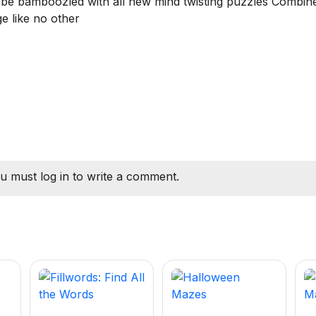
 be bamboozled with all new mind twisting puzzles Combin
ge like no other
u must log in to write a comment.