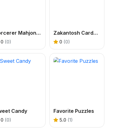
Sorcerer Mahjong Marvels
Zakantosh Cardgame Lite
0
(0)
0
(0)
weet Candy
Favorite Puzzles
0
(0)
5.0
(1)