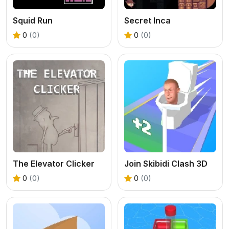
Squid Run
Secret Inca
0
(0)
0
(0)
The Elevator Clicker
Join Skibidi Clash 3D
0
(0)
0
(0)