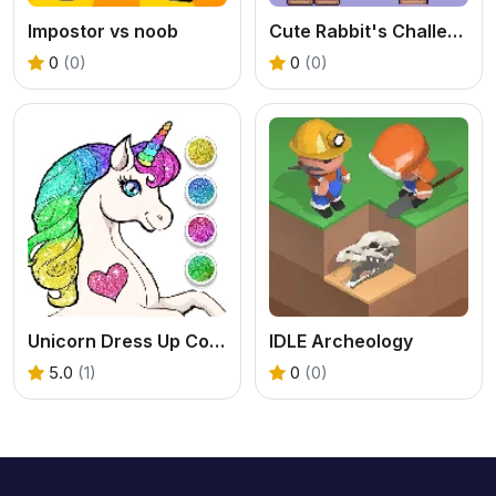
Impostor vs noob
Cute Rabbit's Challenging Adventure
0
(0)
0
(0)
Unicorn Dress Up Coloring Book
IDLE Archeology
5.0
(1)
0
(0)