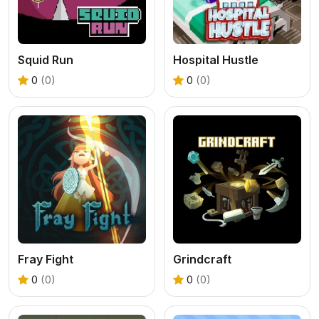
Squid Run
Hospital Hustle
0
(0)
0
(0)
Fray Fight
Grindcraft
0
(0)
0
(0)