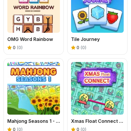
OMG Word Rainbow
Tile Journey
0
(0)
0
(0)
Mahjong Seasons 1 - Spring and Summer
Xmas Float Connect 2023
0
(0)
0
(0)