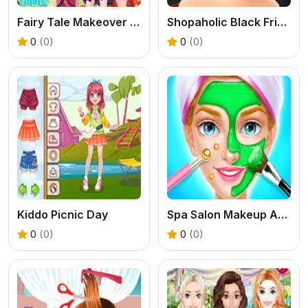
Fairy Tale Makeover Party
Shopaholic Black Friday
0
(0)
0
(0)
Kiddo Picnic Day
Spa Salon Makeup Artist
0
(0)
0
(0)