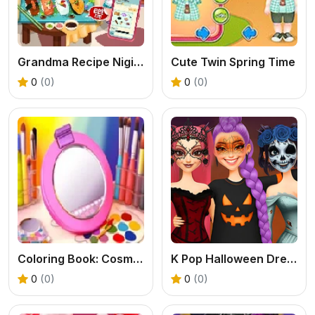
Grandma Recipe Nigiri Sushi
Cute Twin Spring Time
0
(0)
0
(0)
Coloring Book: Cosmetics
K Pop Halloween Dress Up
0
(0)
0
(0)