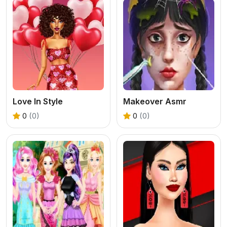
Love In Style
Makeover Asmr
0
(0)
0
(0)