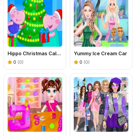
Hippo Christmas Calendar
Yummy Ice Cream Car
0
(0)
0
(0)