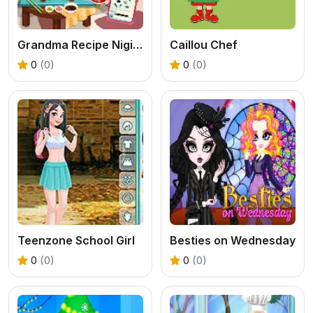
Grandma Recipe Nigiri Sushi
Caillou Chef
0
(0)
0
(0)
Teenzone School Girl
Besties on Wednesday
0
(0)
0
(0)